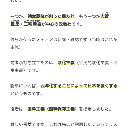
した。
しが
一つが、
徳富蘇峰が創った民友社
、もう一つが
志賀
しげたか
みやけ
せつ
れい
重昴
・
三宅
雪
嶺
が中心の政教社
です。
彼らが使ったメディアは新聞・雑誌です（当時はこれが
主流）
前者が打ち立てたのは、
欧化主義
（平民的欧化主義・平
民主義）です。
簡単にいえば、
西洋化することによって日本を強くする
というものです。
後者は、
国粋主義（国粋保存主義
）を提示しました。
難しい言葉ですが、これは先ほど説明したナショナリズ