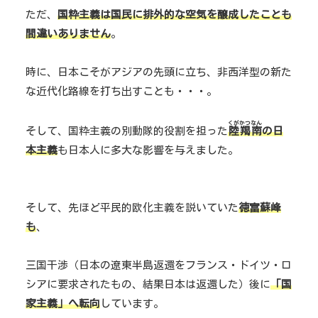
ただ、
国粋主義は国民に排外的な空気を醸成したことも
間違いありません
。
時に、日本こそがアジアの先頭に立ち、非西洋型の新た
な近代化路線を打ち出すことも・・・。
くがかつなん
そして、国粋主義の別動隊的役割を担った
陸羯南
の日
本主義
も日本人に多大な影響を与えました。
そして、先ほど平民的欧化主義を説いていた
徳富蘇峰
も
、
三国干渉（日本の遼東半島返還をフランス・ドイツ・ロ
シアに要求されたもの、結果日本は返還した）後に
「国
家主義」へ転向
しています。