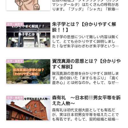
仏教の始祖ゴータマシッダッタ（ガウタ
マシッダールタ）はたくさんの呼称があ
ります。「ブッダ」「シャカ」「釈尊」
などなど。それら一つ一つについて分か
りやすく解説してみました。ぜひご覧く
ださい。
朱子学とは？【分かりやすく解
哲学・倫理学
説！！】
朱子学の思想について難しい内容は無く
して、とても分かりやすく説明しまし
た！なぜ朱子はわざわざ朱子学という学
問をつくることになったのか、そのあた
りもわかるようになっています！ぜひ最
後までご覧ください！
賀茂真淵の思想とは？【分かりや
哲学・倫理学
すく解説】
賀茂真淵の思想を分かりやすく説明しま
す。彼の説いた「ますらをぶり」「高く
直き心」とは何なのか。そして、なぜそ
れらの主張をしたのか、このあたりを中
心に紐解いていきたいと思います。ぜひ
ご覧ください！
森有礼 ～日本初‼男女平等を訴
哲学・倫理学
えた人物～
森有礼は初代文部大臣としても有名だ
が、実は日本初男女平等を唱えたことで
も有名です。そして、契約結婚と結婚式
での署名を行った初めての人物である。