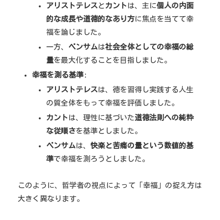
アリストテレス
と
カント
は、主に
個人の内面
的な成長や道徳的なあり方
に焦点を当てて幸
福を論じました。
一方、
ベンサム
は
社会全体としての幸福の総
量
を最大化することを目指しました。
幸福を測る基準
:
アリストテレス
は、徳を習得し実践する人生
の質全体をもって幸福を評価しました。
カント
は、理性に基づいた
道徳法則への純粋
な従順さ
を基準としました。
ベンサム
は、
快楽と苦痛の量という数値的基
準
で幸福を測ろうとしました。
このように、哲学者の視点によって「幸福」の捉え方は
大きく異なります。