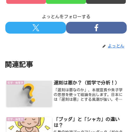
よっとんをフォローする
よっとん
関連記事
遅刻は悪か？（哲学で分析！）
哲学・倫理学
「遅刻は悪なのか」、本居宣長や朱子学
の思想を使って結論を出します。日本に
は「遅刻は悪」とする風潮が強い。その
ことに疑問を持っているすべての人に伝
えたい、「遅刻は悪ではない」と。その
根拠を本居宣長の思想から展開してい
く。
「ブッダ」と「シャカ」の違い
哲学・倫理学
は？