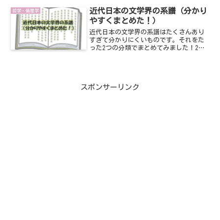
そんな彼は何を考えていたのか、森有礼
の生涯と共に紐解いていく。
近代日本の文学界の系譜（分かり
哲学・倫理学
やすくまとめた！）
近代日本の文学界の系譜はたくさんあり
すぎて分かりにくいものです。それをた
った2つの分類でまとめてみました！2つ
に分けるととても見やすくなりますの
で、ぜひ最後までご覧ください
スポンサーリンク